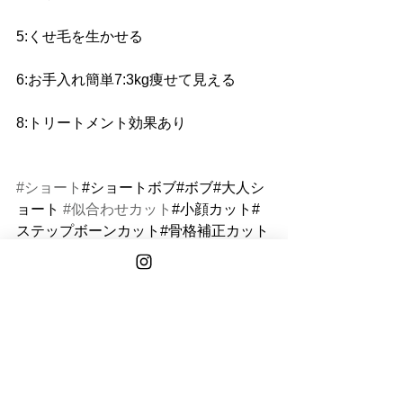
5:くせ毛を生かせる 
6:お手入れ簡単7:3kg痩せて見える 
8:トリートメント効果あり
#ショート
#ショートボブ#ボブ#大人シ
ョート 
#似合わせカット
#小顔カット#
ステップボーンカット#骨格補正カット
#小顔補正立体カット
#表参道美容室
#南青山美容室
#stepbonecut#小顔ショート#後頭部ふ
んわり#くびれショート 
#立体感ヘア
#
大人可愛いショート
NANA
TOKYO