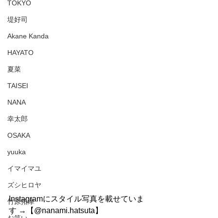
TOKYO
堤好司
Akane Kanda
HAYATO
夏菜
TAISEI
NANA
幸太郎
OSAKA
yuuka
イマイマユ
ズシヒロヤ
Instagramにスタイル写真を載せていま
竹原拓摩
す →【@nanami.hatsuta】