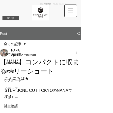
南青山 表参道の美容院 ステップボーンカットトーキョー
shop
Post
全ての記事
NANA
全ての記事
Apr 12
2 min read
【NANA】コンパクトに収ま
Takamitsu
るベリーショート
NEWS
こんにちは★
リクルート
メディア
STEP BONE CUT TOKYOのNANAで
す！
セミナー
誕生物語