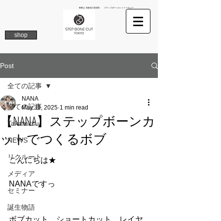
南青山 表参道の美容院 ステップボーンカットトーキョー
shop
Post
全ての記事
NANA
全ての記事
May 11, 2025
1 min read
【NANA】ステップボーンカ
Takamitsu
ットでつくるボブ
NEWS
リクルート
こんにちは★
メディア
NANAですっ
セミナー
誕生物語
ボブカット、ショートカット、レイヤ