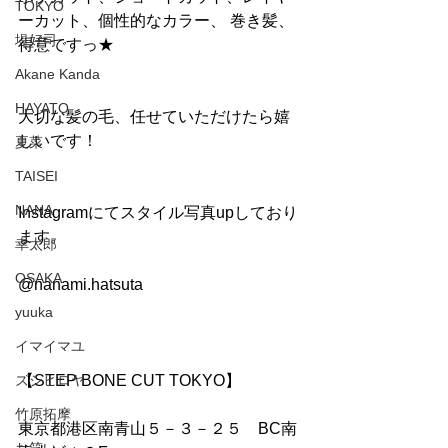
TOKYO
ーカット、個性的なカラー、 巻き髪、
堤好司
得意ですっ★
Akane Kanda
HAYATO
大切な髪の毛、任せていただけたら嬉
しいです！
夏菜
TAISEI
NANA
Instagramにてスタイル写真upしており
ます。
幸太郎
OSAKA
@nanami.hatsuta
yuuka
イマイマユ
ズシヒロヤ
【STEP BONE CUT TOKYO】
竹原拓摩
東京都港区南青山５－３－２５　BC南