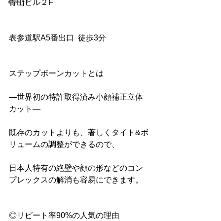
お笑い
青山ビル２F
表参道駅A5番出口  徒歩3分
ステップボーンカットとは
―世界初の特許取得済み小顔補正立体
カット― 
既存のカットよりも、著しくタイト&ボ
リュームの調整ができるので、
日本人特有の絶壁や顔の形などのコン
プレックスの解消も容易にできます。
◎リピート率90%の人気の理由 