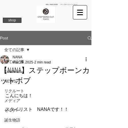
南青山 表参道の美容院 ステップボーンカットトーキョー
shop
Post
全ての記事
NANA
全ての記事
Mar 29, 2025
2 min read
【NANA】ステップボーンカ
Takamitsu
ットボブ
NEWS
リクルート
こんにちは！
メディア
スタイリスト　NANAです！！
セミナー
誕生物語