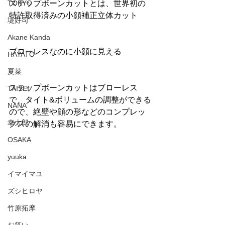
TOKYO
ステップボーンカットとは、世界初の
特許取得済みの小顔補正立体カット
堤好司
Akane Kanda
ブローレスなのに小顔に見える
HAYATO
夏菜
ステップボーンカットはブローレス
TAISEI
で、タイト&ボリュームの調整ができる
NANA
ので、絶壁や顔の形などのコンプレッ
幸太郎
クスの解消も容易にできます。
OSAKA
yuuka
イマイマユ
ズシヒロヤ
竹原拓摩