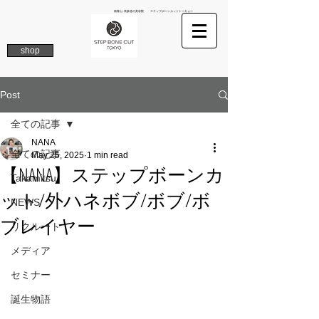
南青山 表参道の美容院 ステップボーンカットトーキョー
shop
Post
全ての記事
NANA
全ての記事
May 25, 2025
1 min read
【NANA】ステップボーンカ
Takamitsu
ット/外ハネボブ/ボブ/ボ
NEWS
ブレイヤー
リクルート
メディア
セミナー
誕生物語