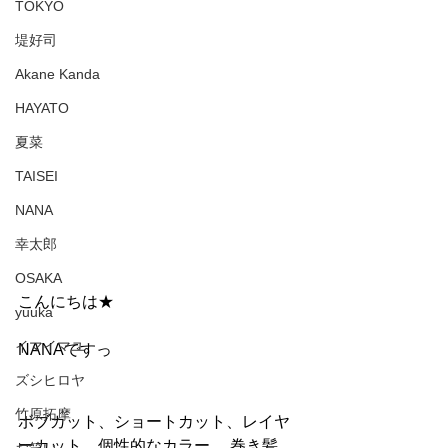
TOKYO
堤好司
Akane Kanda
HAYATO
夏菜
TAISEI
NANA
幸太郎
OSAKA
こんにちは★
yuuka
イマイマユ
NANAですっ
ズシヒロヤ
竹原拓摩
ボブカット、ショートカット、レイヤ
ーカット、個性的なカラー、 巻き髪、