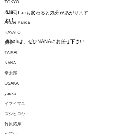
TOKYO
堤好司
nailもhairも変わると気分があがります
ね！
Akane Kanda
HAYATO
春hairは、ぜひNANAにお任せ下さい！
夏菜
TAISEI
NANA
幸太郎
OSAKA
yuuka
イマイマユ
ズシヒロヤ
竹原拓摩