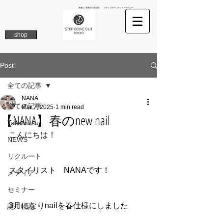
南青山 表参道の美容院 ステップボーンカットトーキョー
shop
Post
全ての記事
NANA
全ての記事
Mar 7, 2025
1 min read
【NANA】春のnew nail
Takamitsu
こんにちは！
NEWS
リクルート
スタイリスト　NANAです！
メディア
セミナー
3月になりnailを春仕様にしました
誕生物語