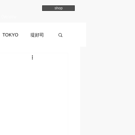
shop
Overview
TOKYO
堤好司
a
イマイマユ