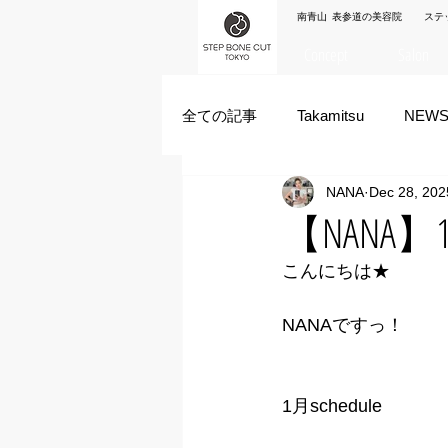
南青山 表参道の美容院 ステ
Concept
Salon
全ての記事
Takamitsu
NEW
NANA
Dec 28, 202
Akane Kanda
HAYATO
【NANA】1月
こんにちは★
ズシヒロヤ
竹原拓摩
NANAですっ！
1月schedule