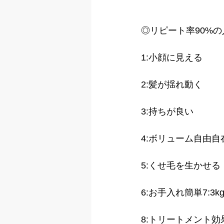
◎リピート率90%の
1:小顔に見える 
2:髪が揺れ動く
3:持ちが良い 
4:ボリューム自由自
5:くせ毛を生かせる 
6:お手入れ簡単7:3
8:トリートメント効