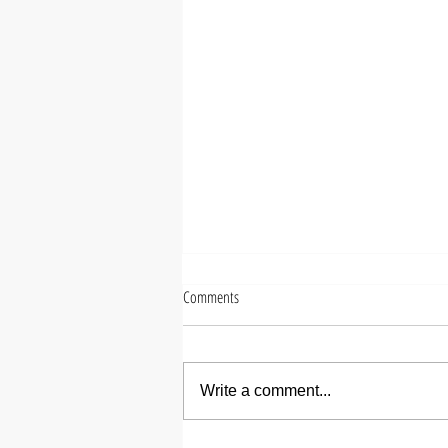
Comments
Write a comment...
【NANA】出勤情報