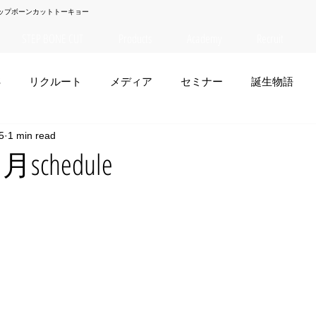
ップボーンカットトーキョー
STEP BONE CUT
Products
Academy
Recruit
S
リクルート
メディア
セミナー
誕生物語
5
1 min read
夏菜
TAISEI
NANA
幸太郎
OSAKA
yuuk
schedule
お笑い