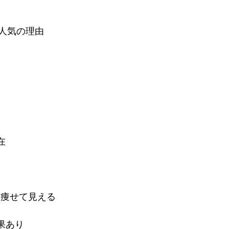
人気の理由 
在 
kg痩せて見える 
果あり