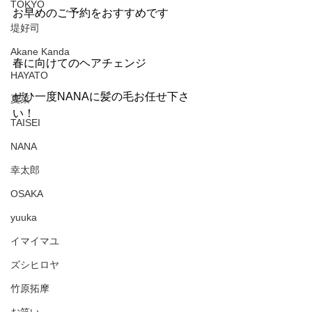
TOKYO
お早めのご予約をおすすめです
堤好司
Akane Kanda
春に向けてのヘアチェンジ
HAYATO
ぜひ一度NANAに髪の毛お任せ下さ
夏菜
い！
TAISEI
NANA
幸太郎
OSAKA
yuuka
イマイマユ
ズシヒロヤ
竹原拓摩