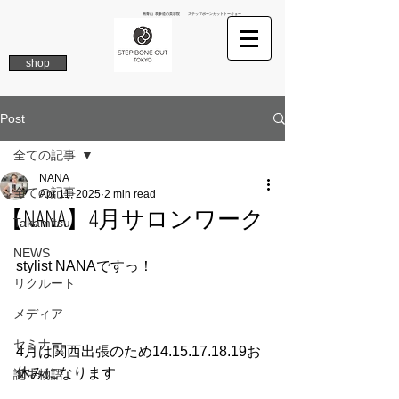
南青山 表参道の美容院 ステップボーンカットトーキョー
shop
Post
全ての記事
NANA
全ての記事
Apr 11, 2025
2 min read
【NANA】4月サロンワーク
Takamitsu
NEWS
stylist NANAですっ！
リクルート
メディア
セミナー
4月は関西出張のため14.15.17.18.19お
休みになります
誕生物語