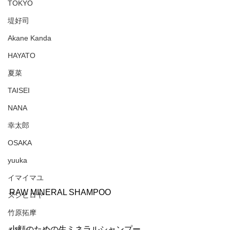
TOKYO
堤好司
Akane Kanda
HAYATO
夏菜
TAISEI
NANA
幸太郎
OSAKA
yuuka
イマイマユ
RAW MINERAL SHAMPOO
ズシヒロヤ
竹原拓摩
小顔のための生ミネラルシャンプー