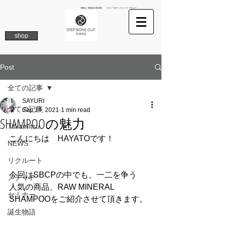
南青山 表参道の美容院 ステップボーンカットトーキョー
shop
Post
全ての記事
SAYURI
全ての記事
Sep 14, 2021
1 min read
SHAMPOOの魅力
Takamitsu
こんにちは　HAYATOです！
NEWS
リクルート
今回はSBCPの中でも、一二を争う
メディア
人気の商品、RAW MINERAL 
セミナー
SHAMPOOをご紹介させて頂きます。
誕生物語