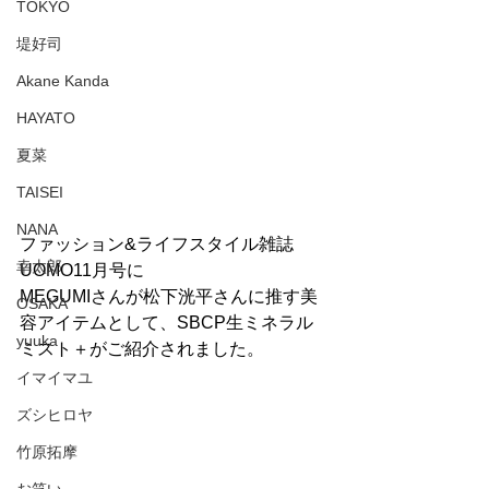
TOKYO
堤好司
Akane Kanda
HAYATO
夏菜
TAISEI
NANA
ファッション&ライフスタイル雑誌 
幸太郎
UOMO11月号に
MEGUMIさんが松下洸平さんに推す美
OSAKA
容アイテムとして、SBCP生ミネラル
yuuka
ミスト＋がご紹介されました。
イマイマユ
ズシヒロヤ
竹原拓摩