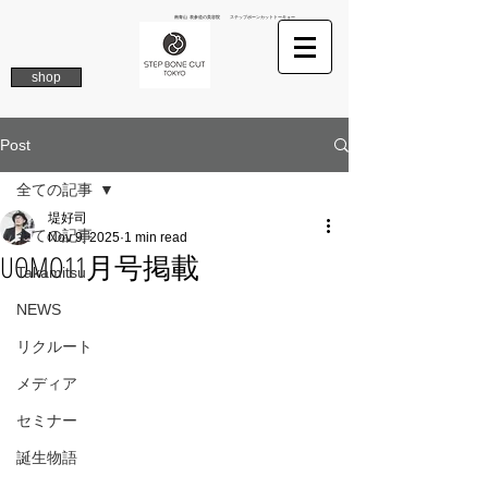
南青山 表参道の美容院 ステップボーンカットトーキョー
shop
Post
全ての記事
堤好司
全ての記事
Nov 9, 2025
1 min read
UOMO11月号掲載
Takamitsu
NEWS
リクルート
メディア
セミナー
誕生物語