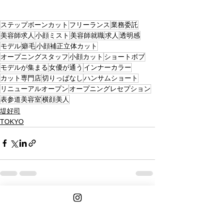
ステップボーンカット
フリーランス
業務委託
美容師求人
小顔ミスト
美容師就職
求人
透明感
モデル
癖毛
小顔補正立体カット
オープニングスタッフ
小顔カット
ショートボブ
モデルが集まる
女優が通う
インナーカラー
カット専門店
切りっぱなし
ハンサムショート
リニューアルオープン
オープニングレセプション
表参道美容室
横顔美人
堤好司
TOKYO
See All
Recent Posts