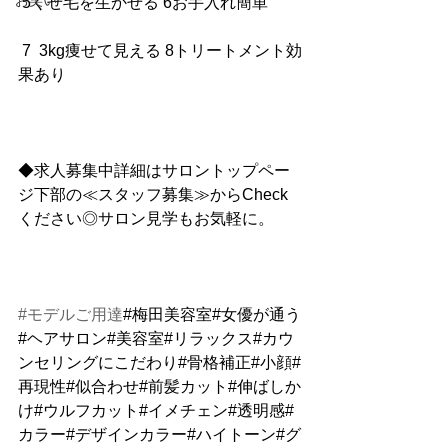
お笑い
 5くせ毛を生かせる 6お手入れ簡単
 7  3kg痩せて見える 8トリートメント効
果あり
◆求人募集中詳細はサロントップペー
ジ下部の≪スタッフ募集≫からCheck
ください◎サロン見学もお気軽に。
#モデルご用達
#梅田美容室#女優が通う
#ヘアサロン#美容室#リラックス#カウ
ンセリングにこだわり#骨格補正#小顔#
再現性#似合わせ#前髪カット#伸ばしか
け#ウルフカット#イメチェン#透明感#
カラー#デザインカラー#ハイトーン#グ