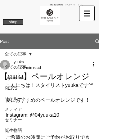
南青山 表参道の美容院 ステップボーンカットトーキョー
shop
Post
全ての記事
yuuka
全ての記事
Jul 7
2 min read
【yuuka】ペールオレンジ
Takamitsu
こんにちは！スタイリストyuukaです^^
NEWS
リクルート
夏におすすめのペールオレンジです！
メディア
Instagram: @04yuuka10
セミナー
誕生物語
ご希望のお時間にご予約がお取りでき