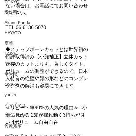
TOKYO
ない場合は、お電話にてお問い合わせ
堤好司
ください。
Akane Kanda
TEL 06-6136-5070
HAYATO
夏菜
◆ステップボーンカットとは世界初の
TAISEI
特許取得済み【小顔補正】立体カット
NANA
既存のカットよりも、著しくタイト、
ボリュームの調整ができるので、日本
幸太郎
人特有の絶壁や顔の形などのコンプレ
OSAKA
ックスの解消も容易にできます。
yuuka
イマイマユ
≪リピート率90%の人気の理由≫ 1小
顔に見える 2髪が揺れ動く3持ちが良
ズシヒロヤ
い 4ボリューム自由自在
竹原拓摩