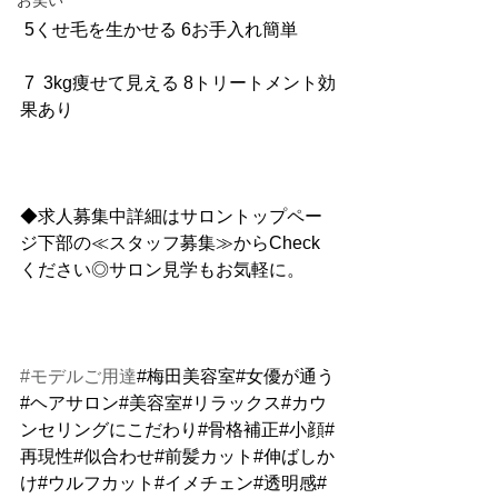
お笑い
 5くせ毛を生かせる 6お手入れ簡単
 7  3kg痩せて見える 8トリートメント効
果あり
◆求人募集中詳細はサロントップペー
ジ下部の≪スタッフ募集≫からCheck
ください◎サロン見学もお気軽に。
#モデルご用達
#梅田美容室#女優が通う
#ヘアサロン#美容室#リラックス#カウ
ンセリングにこだわり#骨格補正#小顔#
再現性#似合わせ#前髪カット#伸ばしか
け#ウルフカット#イメチェン#透明感#