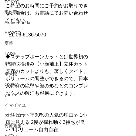
TOKYO
ご希望のお時間にご予約がお取りでき
堤好司
ない場合は、お電話にてお問い合わせ
ください。
Akane Kanda
HAYATO
TEL 06-6136-5070
夏菜
TAISEI
◆ステップボーンカットとは世界初の
NANA
特許取得済み【小顔補正】立体カット
既存のカットよりも、著しくタイト、
幸太郎
ボリュームの調整ができるので、日本
OSAKA
人特有の絶壁や顔の形などのコンプレ
ックスの解消も容易にできます。
yuuka
イマイマユ
≪リピート率90%の人気の理由≫ 1小
ズシヒロヤ
顔に見える 2髪が揺れ動く3持ちが良
竹原拓摩
い 4ボリューム自由自在