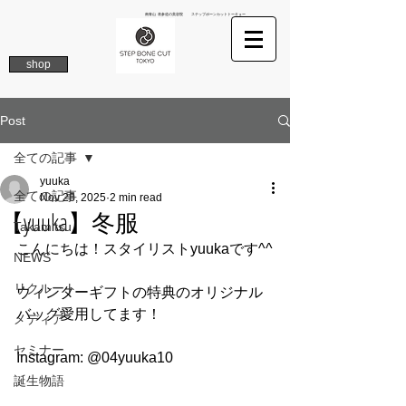
南青山 表参道の美容院 ステップボーンカットトーキョー
shop
Post
全ての記事
yuuka
全ての記事
Nov 28, 2025
2 min read
【yuuka】冬服
Takamitsu
こんにちは！スタイリストyuukaです^^
NEWS
リクルート
ウィンターギフトの特典のオリジナル
バッグ愛用してます！
メディア
セミナー
Instagram: @04yuuka10
誕生物語