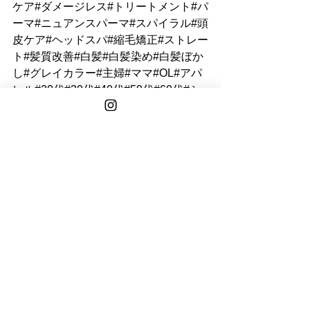
ケア#ダメージレス#トリートメント#パ
ーマ#ニュアンスパーマ#スパイラル#頭
皮ケア#ヘッドスパ#縮毛矯正#ストレー
ト#髪質改善#白髪#白髪染め#白髪ぼか
し#グレイカラー#主婦#ママ#OL#アパ
レル#20代#30代#40代#50代#60代#シ
ョート#ボブ#ミディアム#ロング#大人
女性#オトナ女性#韓国#メンズ
See All
Recent Posts