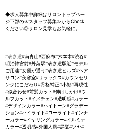
◆求人募集中詳細はサロントップペー
ジ下部の≪スタッフ募集≫からCheck
ください◎サロン見学もお気軽に。
#表参道
#南青山#西麻布#六本木#渋谷#
明治神宮前#外苑駅#表参道駅近#モデル
ご用達#女優が通う#表参道ヒルズ#ヘア
サロン#美容室#リラックス#カウンセリ
ングにこだわり#骨格補正#小顔#再現性
#似合わせ#前髪カット#伸ばしかけ#ウ
ルフカット#イメチェン#透明感#カラー
#デザインカラー#ハイトーン#グラデー
ション#ハイライト#ローライト#インナ
ーカラー#イヤリングカラー#イルミナ
カラー#透明感#外国人風#黒髪#ツヤ#