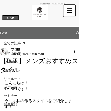
南青山 表参道の美容院 ステップボーンカットトーキョー
shop
Post
全ての記事
TAISEI
全ての記事
Jan 14, 2024
2 min read
【TAISEI】メンズおすすめス
Takamitsu
タイル
NEWS
リクルート
こんにちは！
メディア
TAISEIです！
セミナー
今回は私の作るスタイルをご紹介しま
誕生物語
す！