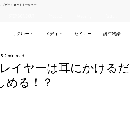
ップボーンカットトーキョー
STEP BONE CUT
Products
Academy
Recruit
S
リクルート
メディア
セミナー
誕生物語
25
2 min read
夏菜
TAISEI
NANA
幸太郎
OSAKA
yuuk
レイヤーは耳にかけるだ
楽しめる！？
お笑い