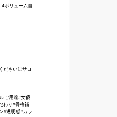
 4ボリューム自
kください◎サロ
デルご用達#女優
だわり#骨格補
ン#透明感#カラ