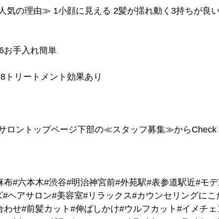
人気の理由≫ 1小顔に見える 2髪が揺れ動く3持ちが良い
 6お手入れ簡単
える 8トリートメント効果あり
サロントップページ下部の≪スタッフ募集≫からChec
麻布#六本木#渋谷#明治神宮前#外苑駅#表参道駅近#モ
ズ#ヘアサロン#美容室#リラックス#カウンセリングにこ
合わせ#前髪カット#伸ばしかけ#ウルフカット#イメチェ