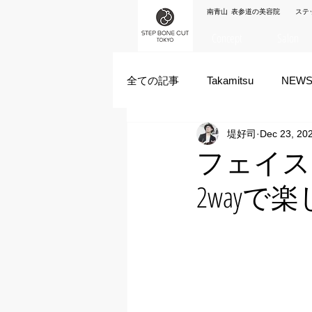
南青山 表参道の美容院 ステ
Concept
Salon
全ての記事
Takamitsu
NEW
堤好司
Dec 23, 20
Akane Kanda
HAYATO
フェイス
2wayで
ズシヒロヤ
竹原拓摩