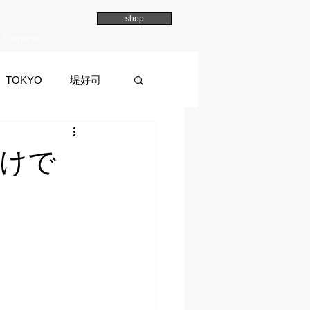
shop
Overview
TOKYO
堤好司
a
イマイマユ
けで