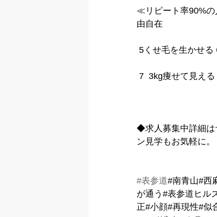
≪リピート率90%の
由自在
 5くせ毛を生かせる
 7  3kg痩せて見
◆求人募集中詳細は
ン見学もお気軽に。
#表参道
#南青山#西
が通う#表参道ヒル
正#小顔#再現性#似