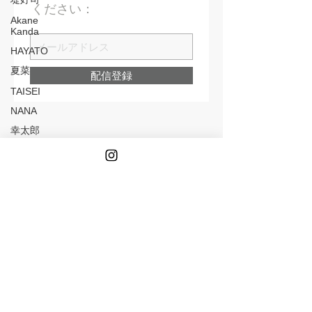
ください：
Akane
Kanda
HAYATO
夏菜
配信登録
TAISEI
NANA
幸太郎
← CONCEPT
OSAKA
yuuka
イマイマユ
ズシヒロヤ
竹原拓摩
お笑い
STEP BONE CUT TOKYO
東京都港区南青山5丁目3-25
BC南青山ビル2F
STEP BONE CUT OSAKA via TICK-TOCK​