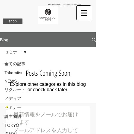
南青山 表参道の美容院 ステップボーンカットトーキョー
shop
Blog
セミナー
全ての記事
Posts Coming Soon
Takamitsu
NEWS
Explore other categories in this blog
リクルート
or check back later.
メディア
セミナー
最新情報をメールでお届け
誕生物語
します
TOKYO
メールアドレスを入力して
堤好司