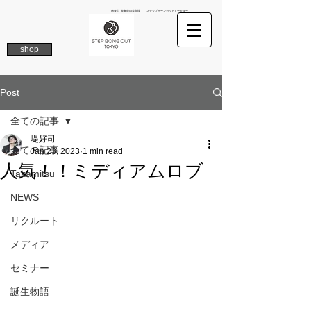
南青山 表参道の美容院 ステップボーンカットトーキョー
shop
Post
全ての記事
堤好司
全ての記事
Jan 23, 2023
1 min read
人気！！ミディアムロブ
Takamitsu
NEWS
リクルート
メディア
セミナー
誕生物語