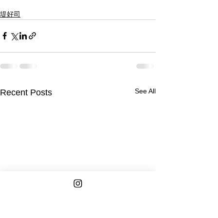
堤好司
See All
Recent Posts