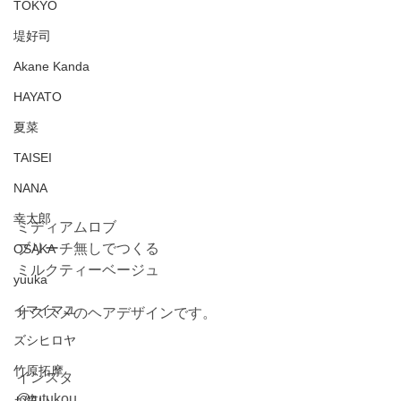
TOKYO
堤好司
Akane Kanda
HAYATO
夏菜
TAISEI
NANA
幸太郎
ミディアムロブ
ブリーチ無しでつくる
OSAKA
ミルクティーベージュ
yuuka
イマイマユ
オススメのヘアデザインです。
ズシヒロヤ
竹原拓摩
インスタ
@tutukou