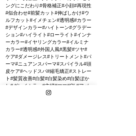
ングにこだわり#骨格補正#小顔#再現性
#似合わせ#前髪カット#伸ばしかけ#ウ
ルフカット#イメチェン#透明感#カラー
#デザインカラー#ハイトーン#グラデー
ション#ハイライト#ローライト#インナ
ーカラー#イヤリングカラー#イルミナ
カラー#透明感#外国人風#黒髪#ツヤ#
ケア#ダメージレス#トリートメント#パ
ーマ#ニュアンスパーマ#スパイラル#頭
皮ケア#ヘッドスパ#縮毛矯正#ストレー
ト#髪質改善#白髪#白髪染め#白髪ぼか
し#グレイカラー#主婦#ママ#OL#アパ
レル#20代#30代#40代#50代#60代#シ
ョート#ボブ#ミディアム#ロング#大人
女性#オトナ女性#韓国#メンズ
ステップボーンカット
フリーランス
業務委託
美容師求人
小顔ミスト
美容師就職
小顔化粧水
小顔
求人
癖毛
小顔補正立体カット
フリーランス美容師
美容師
ショートボブ
横顔美人
切りっぱなしボブ