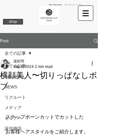
南青山 表参道の美容院 ステップボーンカットトーキョー
shop
Post
全ての記事
堤好司
全ての記事
Sep 6, 2024
2 min read
横顔美人〜切りっぱなしボ
Takamitsu
ブ
NEWS
リクルート
メディア
ステップボーンカットでカットした
セミナー
誕生物語
お客様ヘアスタイルをご紹介します。