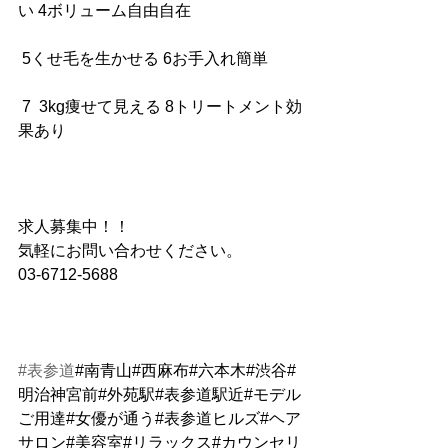
い 4ボリューム自由自在
 5くせ毛を生かせる 6お手入れ簡単
 7  3kg痩せて見える 8トリートメント効
果あり
求人募集中！！
気軽にお問い合わせください。
03-6712-5688
#表参道
#南青山#西麻布#六本木#渋谷#
明治神宮前#外苑駅#表参道駅近#モデル
ご用達#女優が通う#表参道ヒルズ#ヘア
サロン#美容室#リラックス#カウンセリ