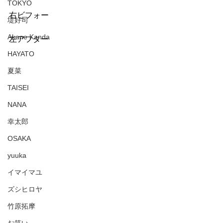
TOKYO
右ビフォー
堤好司
Akane Kanda
左アフター
HAYATO
夏菜
TAISEI
NANA
幸太郎
OSAKA
yuuka
イマイマユ
ズシヒロヤ
竹原拓摩