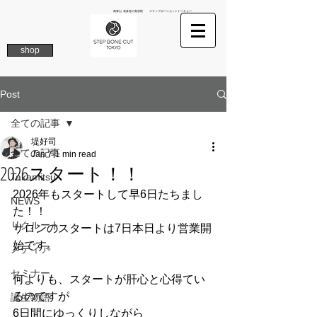
南青山 表参道の美容院 ステップボーンカットトーキョー
shop
Post
全ての記事
堤好司
全ての記事
Jan 7
1 min read
2026スタート！！
Takamitsu
2026年もスタートして早6日たちまし
NEWS
た！！
リクルート
サロンのスタートは7日本日より営業開
始です。
メディア
セミナー
何よりも、スタートが肝心と心得てい
るのですが
誕生物語
6日間にゆっくりしながら