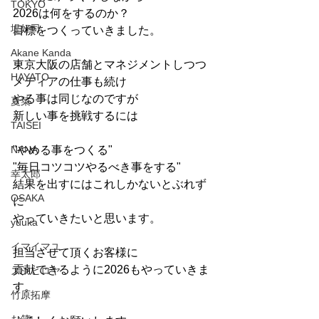
TOKYO
2026は何をするのか？
堤好司
目標をつくっていきました。
Akane Kanda
東京大阪の店舗とマネジメントしつつ
HAYATO
メディアの仕事も続け
やる事は同じなのですが
夏菜
新しい事を挑戦するには
TAISEI
NANA
"やめる事をつくる"
"毎日コツコツやるべき事をする"
幸太郎
結果を出すにはこれしかないとぶれず
OSAKA
に
やっていきたいと思います。
yuuka
イマイマユ
担当させて頂くお客様に
貢献できるように2026もやっていきま
ズシヒロヤ
す。
竹原拓摩