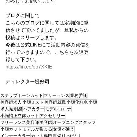
お笑い
よろしくお願いします。
ブログに関して
こちらのブログに関しては定期的に発
信させて頂いてましたが一旦私からの
投稿はスリープします。
今後は公式LINEにて活動内容の発信を
行っていきますので、こちらを友達登
録して下さい。
https://lin.ee/oo7XKfE
ディレクター堤好司
ステップボーンカット
フリーランス
業務委託
美容師求人
小顔ミスト
美容師就職
小顔化粧水
小顔
求人
透明感
ヘアカラー
モデル
コロナ
小顔補正立体カット
アクセサリー
フリーランス美容師
美容師
オープニングスタッフ
小顔カット
モデルが集まる
女優が通う
インナーカラー
カット専門店
切りっぱなし