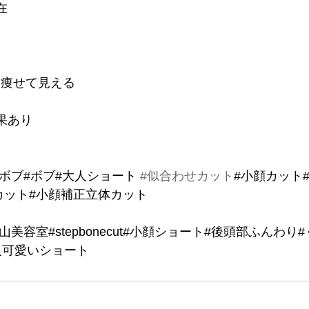
在 
kg痩せて見える 
果あり
ボブ#ボブ#大人ショート 
#似合わせカット
#小顔カット
カット#小顔補正立体カット
山美容室#stepbonecut#小顔ショート#後頭部ふんわり
人可愛いショート