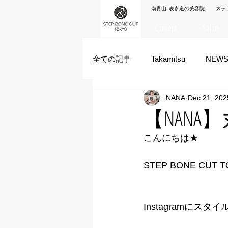
南青山 表参道の美容院 ステ
Concept
Salon
全ての記事
Takamitsu
NEW
NANA
Dec 21, 202
Akane Kanda
HAYATO
【NANA
こんにちは★
ズシヒロヤ
竹原拓摩
STEP BONE CUT
Instagramにスタイ