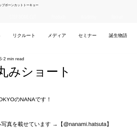
ップボーンカットトーキョー
STEP BONE CUT
Products
Academy
Recruit
S
リクルート
メディア
セミナー
誕生物語
5
2 min read
夏菜
TAISEI
NANA
幸太郎
OSAKA
yuuk
】丸みショート
お笑い
 TOKYOのNANAです！
ル写真を載せています →【@nanami.hatsuta】