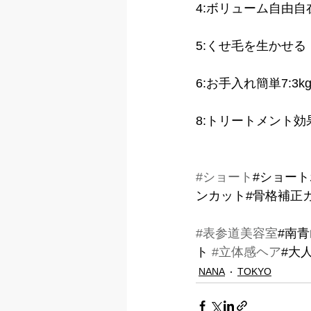
4:ボリューム自由自
5:くせ毛を生かせる 
6:お手入れ簡単7:3
8:トリートメント効
#ショート
#ショート
ンカット#骨格補正
#表参道美容室
#南青
ト 
#立体感ヘア
#大
NANA
TOKYO