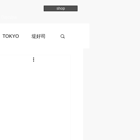
shop
Overview
TOKYO
堤好司
a
イマイマユ