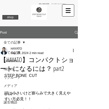
南青山 表参道の美容院 ステップボーンカットトーキョー
shop
Post
全ての記事
HAYATO
全ての記事
Sep 28, 2024
2 min read
【HAYATO】コンパクトショ
Takamitsu
ートになるには？ part2
NEWS
STEP BONE  CUT 
リクルート
メディア
頭は小さいけど膨らみで大きく見えや
セミナー
すい方必見！！
誕生物語