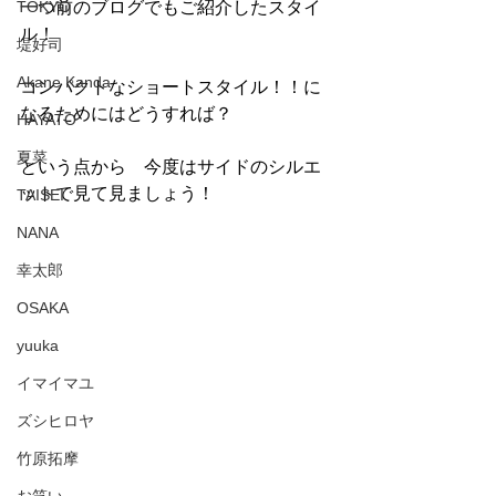
TOKYO
一つ前のブログでもご紹介したスタイ
ル！
堤好司
Akane Kanda
コンパクトなショートスタイル！！に
なるためにはどうすれば？
HAYATO
夏菜
という点から　今度はサイドのシルエ
ットで見て見ましょう！
TAISEI
NANA
幸太郎
OSAKA
yuuka
イマイマユ
ズシヒロヤ
竹原拓摩