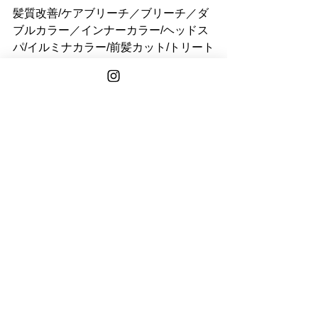
髪質改善/ケアブリーチ／ブリーチ／ダ
ブルカラー／インナーカラー/ヘッドス
パ/イルミナカラー/前髪カット/トリート
メント/白髪染め/白髪ぼかし/バレイヤー
ジュ/ステップボーンカット/小顔補正立
体カット/リタッチ/ウルフカット/青山/
表参道/学割U24/30代/40代/50代/レイヤ
ーカット
See All
Recent Posts