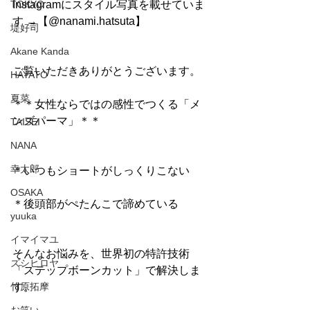
TOKYO
Instagramにスタイル写真を載せていま
す →【@nanami.hatsuta】
堤好司
Akane Kanda
ご覧いただきありがとうございます。
HAYATO
夏菜
＊＊女性ならではの感性でつくる「メ
ンズパーマ」＊＊
TAISEI
NANA
幸太郎
＊いつもショートがしっくりこない
OSAKA
＊後頭部がぺたんこで諦めている
yuuka
イマイマユ
そんなお悩みを、世界初の特許技術
ズシヒロヤ
「ステップボーンカット」で解決しま
竹原拓摩
す。