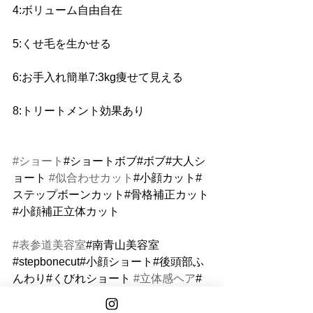
4:ボリューム自由自在 
5:くせ毛を生かせる 
6:お手入れ簡単7:3kg痩せて見える 
8:トリートメント効果あり
#ショート
#ショートボブ#ボブ#大人シ
ョート 
#似合わせカット
#小顔カット#
ステップボーンカット#骨格補正カット
#小顔補正立体カット
#表参道美容室
#南青山美容室
#stepbonecut#小顔ショート#後頭部ふ
んわり#くびれショート 
#立体感ヘア
#
大人可愛いショート
NANA