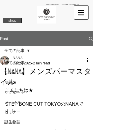
南青山 表参道の美容院 ステップボーンカットトーキョー
shop
Post
全ての記事
NANA
全ての記事
Dec 5, 2025
2 min read
【NANA】メンズパーマスタ
Takamitsu
イル
NEWS
こんにちは★
リクルート
メディア
STEP BONE CUT TOKYOのNANAで
す！
セミナー
誕生物語