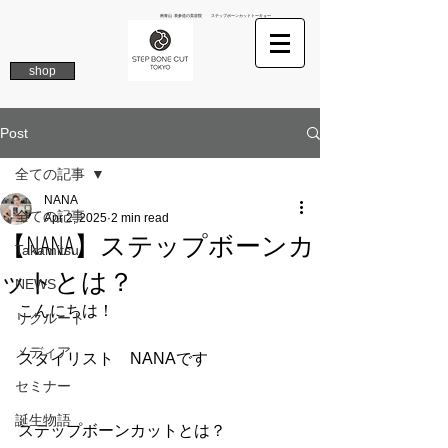
南青山 表参道の美容院 ステップボーンカットトーキョー
shop
Post
全ての記事
NANA
全ての記事
Apr 2, 2025
2 min read
【NANA】ステップボーンカ
Takamitsu
ットとは？
NEWS
こんにちは！
リクルート
メディア
スタイリスト　NANAです
セミナー
誕生物語
ステップボーンカットとは？