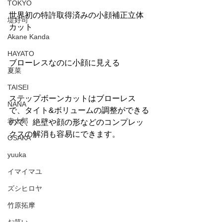
TOKYO
世界初の特許取得済みの小顔補正立体
堤好司
カット
Akane Kanda
HAYATO
ブローレスなのに小顔に見える
夏菜
TAISEI
ステップボーンカットはブローレス
NANA
で、タイト&ボリュームの調整ができる
幸太郎
ので、絶壁や顔の形などのコンプレッ
クスの解消も容易にできます。
OSAKA
yuuka
イマイマユ
ズシヒロヤ
竹原拓摩