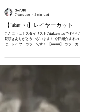
SAYURI
7 days ago
2 min read
【Takamitsu】レイヤーカット
こんにちは！スタイリストのtakamitsuです^-^ ご
覧頂きありがとうございます！ 今回紹介するの
は、レイヤーカットです！ 【menu】 カットカラ
ー、トリートメント 平日11:00~19:00 土日祝
10:00~18:00のご案内になります！ ※早朝時はお気
軽に相談してください ・ ご予約の受付は、DMor
ホットペッパーにてご案内しております
[Instagram]→mitsuko_tick_tock 【小顔補正立体カ
ット/ステップボーンカット】 顔まわりの髪の毛を
バランスよく整えて、自然に小顔に見えるように
するカットです。 骨格や髪質に合わせて立体感を
つけるので、どの角度から見てもキレイに見えや
すく、スタイリングもラクになります。 【カラ
ー】 施術中は、髪美容液SBCP生ミネラルミスト