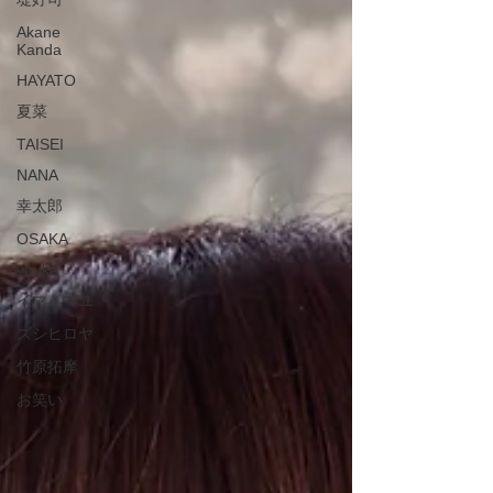
Akane
Kanda
HAYATO
夏菜
TAISEI
NANA
幸太郎
OSAKA
yuuka
イマイマユ
ズシヒロヤ
竹原拓摩
お笑い