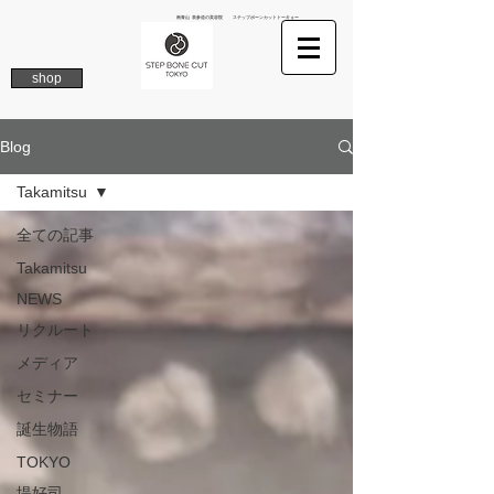
南青山 表参道の美容院 ステップボーンカットトーキョー
shop
Blog
Takamitsu
全ての記事
Takamitsu
NEWS
リクルート
メディア
セミナー
誕生物語
TOKYO
堤好司