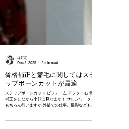
堤好司
Dec 8, 2025
2 min read
骨格補正と癖毛に関してはステ
ップボーンカットが最適
ステップボーンカット ビフォー左 アフター右 骨格
補正をしながら小顔に見せます！ サロンワークも
もちろん行いますが 外部での仕事、撮影なども行
なってます。 1人ひとりのお客様と丁寧に向き合い
ベストなヘアデザインを一緒にきめてつくってい