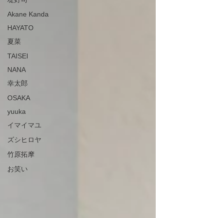
Akane Kanda
HAYATO
夏菜
TAISEI
NANA
幸太郎
OSAKA
yuuka
イマイマユ
ズシヒロヤ
竹原拓摩
お笑い