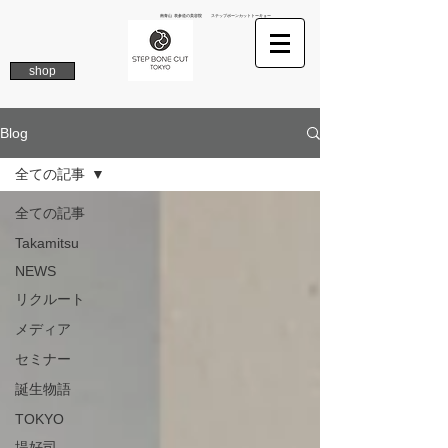
南青山 表参道の美容院 ステップボーンカットトーキョー
shop
Blog
全ての記事
全ての記事
Takamitsu
NEWS
リクルート
メディア
セミナー
誕生物語
TOKYO
堤好司