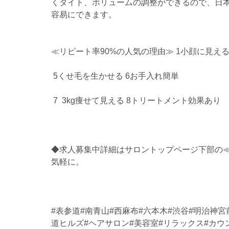
くタイト、ボリュームの調整ができるので、日
容易にできます。
≪リピート率90%の人気の理由≫ 1小顔に見える
 5くせ毛を生かせる 6お手入れ簡単
 7  3kg痩せて見える 8トリートメント効果あり
◆求人募集中詳細はサロントップページ下部の≪
気軽に。
#表参道
#南青山#西麻布#六本木#渋谷#明治神宮
道ヒルズ#ヘアサロン#美容室#リラックス#カウ