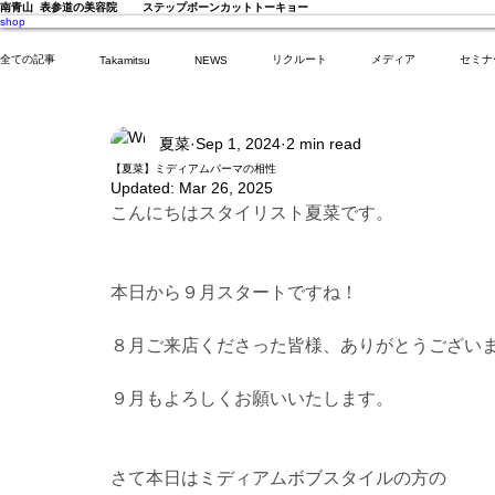
南青山 表参道の美容院 ステップボーンカットトーキョー
shop
全ての記事
リクルート
メディア
セミナ
Takamitsu
NEWS
夏菜
Sep 1, 2024
2 min read
夏菜
幸太郎
TAISEI
NANA
OSAKA
yuuka
【夏菜】ミディアムパーマの相性
Updated:
Mar 26, 2025
こんにちはスタイリスト夏菜です。
本日から９月スタートですね！
８月ご来店くださった皆様、ありがとうござい
９月もよろしくお願いいたします。
さて本日はミディアムボブスタイルの方の