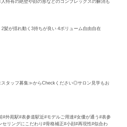
本人特有の絶壁や顔の形などのコンプレックスの解消も
 2髪が揺れ動く3持ちが良い 4ボリューム自由自在
スタッフ募集≫からCheckください◎サロン見学もお
前#外苑駅#表参道駅近#モデルご用達#女優が通う#表参
ンセリングにこだわり#骨格補正#小顔#再現性#似合わ