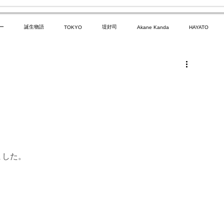
ー
誕生物語
堤好司
TOKYO
Akane Kanda
HAYATO
イマイマユ
ズシヒロヤ
竹原拓摩
お笑い
ました。