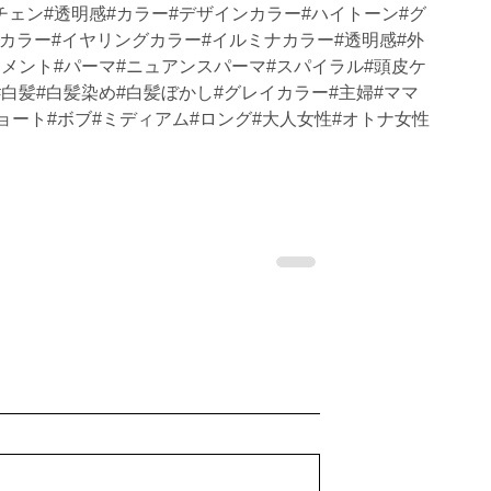
チェン#透明感#カラー#デザインカラー#ハイトーン#グ
カラー#イヤリングカラー#イルミナカラー#透明感#外
トメント#パーマ#ニュアンスパーマ#スパイラル#頭皮ケ
#白髪#白髪染め#白髪ぼかし#グレイカラー#主婦#ママ
0代#ショート#ボブ#ミディアム#ロング#大人女性#オトナ女性