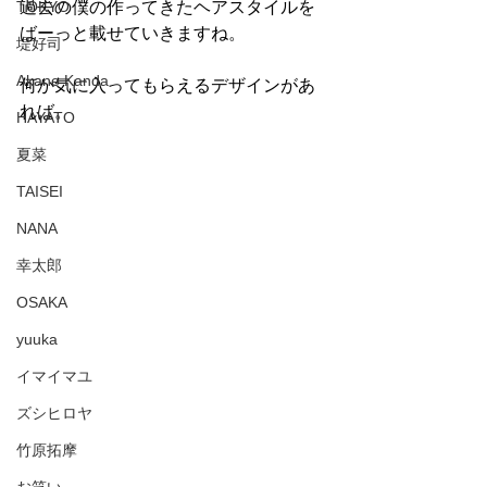
TOKYO
過去の僕の作ってきたヘアスタイルを
ばーっと載せていきますね。
堤好司
Akane Kanda
何か気に入ってもらえるデザインがあ
れば。
HAYATO
夏菜
TAISEI
NANA
幸太郎
OSAKA
yuuka
イマイマユ
ズシヒロヤ
竹原拓摩