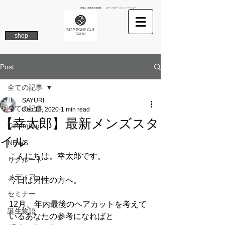
南青山 表参道の美容院 ステップボーンカットトーキョー
shop
Post
全ての記事
SAYURI
全ての記事
Dec 13, 2020
1 min read
【幸太郎】最新メンズスタ
Takamitsu
イル
NEWS
こんにちは。幸太郎です。
リクルート
メディア
今日は男性の方へ。
セミナー
12月、年内最後のヘアカットを考えて
誕生物語
いるあなたの参考になればと