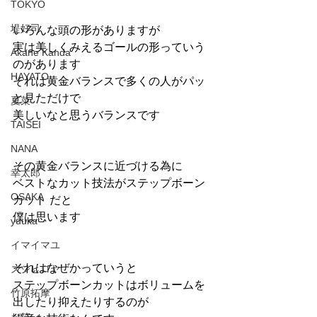
TOKYO
堤好司
いろんな頭の形がありますが
実は美しくみえるゴールの形っていう
Akane Kanda
のがあります
HAYATO
それは黄金バランスで多くの人がパッ
と見ただけで
夏菜
美しいなと思うバランスです
TAISEI
NANA
その黄金バランスに近づける為に
幸太郎
ベストなカット技法がステップボーン
OSAKA
カット だと
僕は思います
yuuka
イマイマユ
それはなぜかっていうと
ズシヒロヤ
ステップボーンカットはボリュームを
竹原拓摩
出したり抑えたりするのが