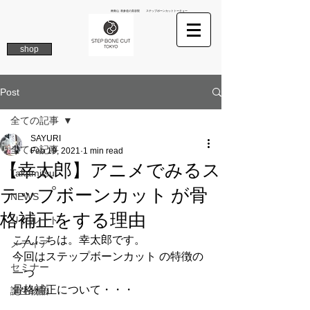
南青山 表参道の美容院 ステップボーンカットトーキョー
shop
Post
全ての記事
SAYURI
全ての記事
Feb 19, 2021
1 min read
【幸太郎】アニメでみるス
Takamitsu
テップボーンカット が骨
NEWS
格補正をする理由
リクルート
こんにちは。幸太郎です。
メディア
今回はステップボーンカット の特徴の
セミナー
一つ
骨格補正について・・・
誕生物語