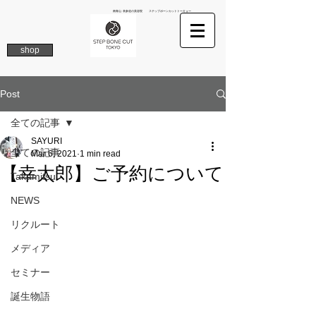
南青山 表参道の美容院 ステップボーンカットトーキョー
shop
Post
全ての記事
SAYURI
全ての記事
Mar 6, 2021
1 min read
【幸太郎】ご予約について
Takamitsu
NEWS
リクルート
メディア
セミナー
誕生物語