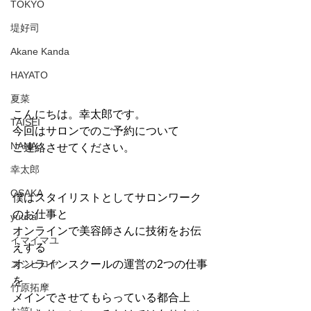
TOKYO
堤好司
Akane Kanda
HAYATO
夏菜
こんにちは。幸太郎です。
TAISEI
今回はサロンでのご予約について
NANA
ご連絡させてください。
幸太郎
OSAKA
僕はスタイリストとしてサロンワーク
のお仕事と
yuuka
オンラインで美容師さんに技術をお伝
イマイマユ
えする
ズシヒロヤ
オンラインスクールの運営の2つの仕事
を
竹原拓摩
メインでさせてもらっている都合上