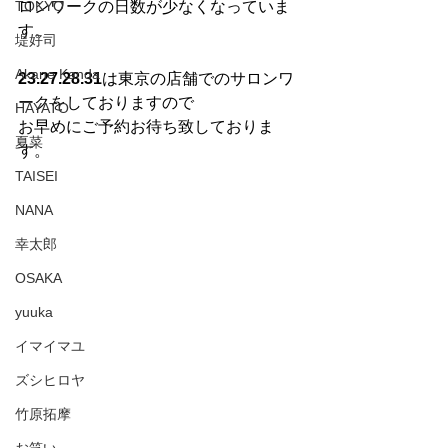
TOKYO
ロンワークの日数が少なくなっていま
す。
堤好司
Akane Kanda
23.27.28.31
は東京の店舗でのサロンワ
ークをしておりますので
HAYATO
お早めにご予約お待ち致しておりま
夏菜
す。
TAISEI
NANA
幸太郎
OSAKA
yuuka
イマイマユ
ズシヒロヤ
竹原拓摩