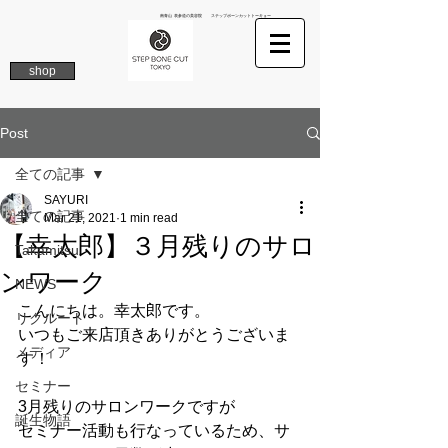
南青山 表参道の美容院 ステップボーンカットトーキョー
shop
Post
全ての記事
SAYURI
全ての記事
Mar 21, 2021
1 min read
【幸太郎】３月残りのサロ
Takamitsu
ンワーク
NEWS
こんにちは。幸太郎です。
リクルート
いつもご来店頂きありがとうございま
メディア
す！
セミナー
3月残りのサロンワークですが
誕生物語
セミナー活動も行なっているため、サ