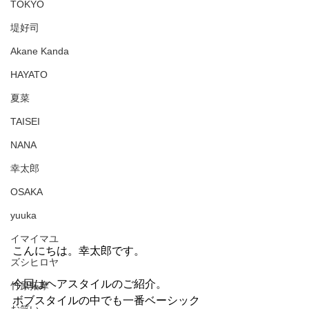
TOKYO
堤好司
Akane Kanda
HAYATO
夏菜
TAISEI
NANA
幸太郎
OSAKA
yuuka
イマイマユ
こんにちは。幸太郎です。
ズシヒロヤ
今回はヘアスタイルのご紹介。
竹原拓摩
ボブスタイルの中でも一番ベーシック