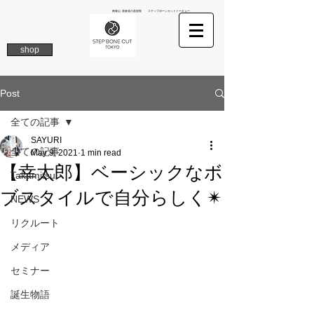
南青山 表参道の美容院 ステップボーンカットトーキョー
shop
Post
全ての記事
SAYURI
全ての記事
May 9, 2021
1 min read
【幸太郎】ベーシックなボ
Takamitsu
ブスタイルで自分らしく✴︎
NEWS
リクルート
メディア
セミナー
誕生物語