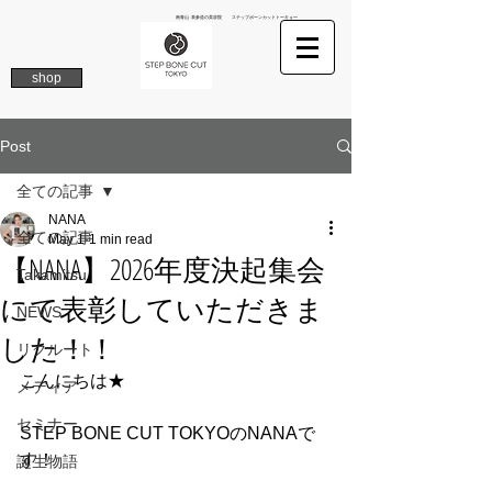
南青山 表参道の美容院 ステップボーンカットトーキョー
shop
Post
全ての記事
NANA
全ての記事
May 1
1 min read
【NANA】2026年度決起集会
Takamitsu
にて表彰していただきま
NEWS
した！！
リクルート
こんにちは★
メディア
セミナー
STEP BONE CUT TOKYOのNANAで
す！
誕生物語