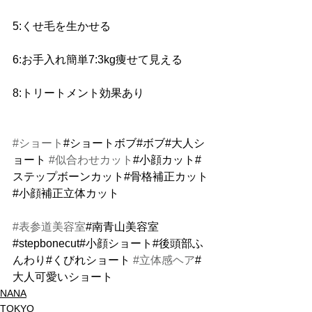
5:くせ毛を生かせる 
6:お手入れ簡単7:3kg痩せて見える 
8:トリートメント効果あり
#ショート
#ショートボブ#ボブ#大人シ
ョート 
#似合わせカット
#小顔カット#
ステップボーンカット#骨格補正カット
#小顔補正立体カット
#表参道美容室
#南青山美容室
#stepbonecut#小顔ショート#後頭部ふ
んわり#くびれショート 
#立体感ヘア
#
大人可愛いショート
NANA
TOKYO