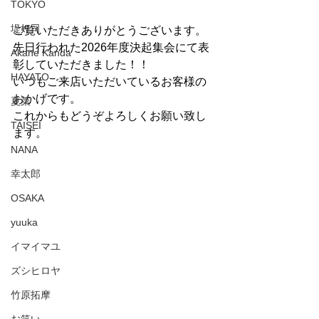
TOKYO
堤好司
ご覧いただきありがとうございます。
先日行われた2026年度決起集会にて表
Akane Kanda
彰していただきました！！
HAYATO
いつもご来店いただいているお客様の
おかげです。
夏菜
これからもどうぞよろしくお願い致し
TAISEI
ます。
NANA
幸太郎
OSAKA
yuuka
イマイマユ
ズシヒロヤ
竹原拓摩