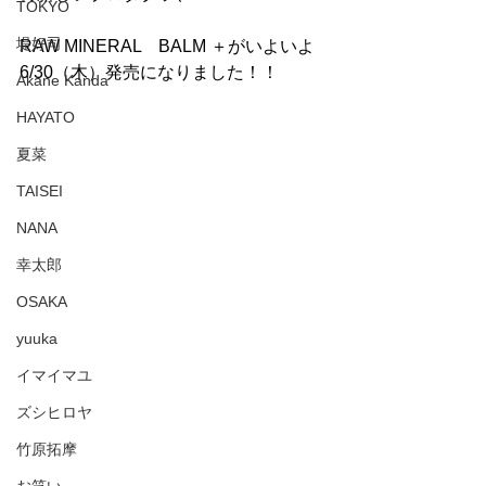
TOKYO
堤好司
RAW MINERAL　BALM ＋がいよいよ
6/30（木）発売になりました！！
Akane Kanda
HAYATO
夏菜
TAISEI
NANA
幸太郎
OSAKA
yuuka
イマイマユ
ズシヒロヤ
竹原拓摩