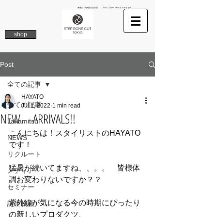
南青山 表参道の美容院 ステップボーンカットトーキョー
shop
Post
全ての記事
HAYATO
全ての記事
Jul 1, 2022
1 min read
NEW ARRIVALS!!
Takamitsu
こんにちは！スタイリストのHAYATO
NEWS
です！
リクルート
猛暑が続いてますね、、。。　皆様体
メディア
調お変わりないですか？？
セミナー
紫外線が気になる今の時期にぴったり
誕生物語
の新しいプロダクツ、