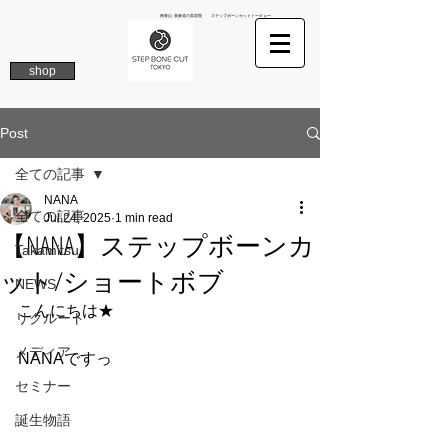
南青山 表参道の美容院 ステップボーンカットトーキョー
shop
Post
全ての記事
NANA
全ての記事
Jul 24, 2025
1 min read
【NANA】ステップボーンカ
Takamitsu
ット/ショートボブ
NEWS
こんにちは★
リクルート
メディア
NANAですっ
セミナー
誕生物語