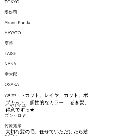
TOKYO
堤好司
Akane Kanda
HAYATO
夏菜
TAISEI
NANA
幸太郎
OSAKA
yuuka
ショートカット、レイヤーカット、ボ
ブカット、個性的なカラー、 巻き髪、
イマイマユ
得意ですっ★
ズシヒロヤ
竹原拓摩
大切な髪の毛、任せていただけたら嬉