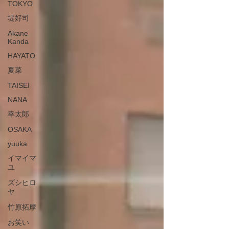
TOKYO
堤好司
Akane
Kanda
HAYATO
夏菜
TAISEI
NANA
幸太郎
OSAKA
yuuka
イマイマ
ユ
ズシヒロ
ヤ
竹原拓摩
お笑い