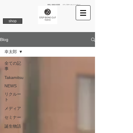
南青山 表参道の美容院 ステップボーンカットトーキョー
shop
Blog
幸太郎
全ての記
事
Takamitsu
NEWS
リクルー
ト
メディア
セミナー
誕生物語